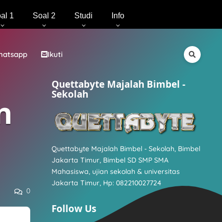
al 1
Soal 2
Studi
Info
hatsapp
Ikuti
Quettabyte Majalah Bimbel -
Sekolah
n
Quettabyte Majalah Bimbel - Sekolah, Bimbel
Jakarta Timur, Bimbel SD SMP SMA
Mahasiswa, ujian sekolah & universitas
Jakarta Timur, Hp: 082210027724
0
Follow Us