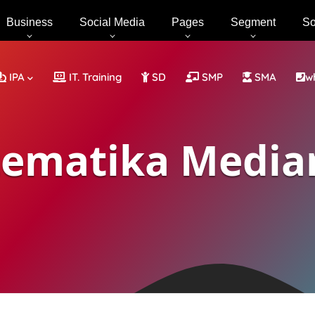
Business
Social Media
Pages
Segment
So
IPA
IT. Training
SD
SMP
SMA
w
tematika Media