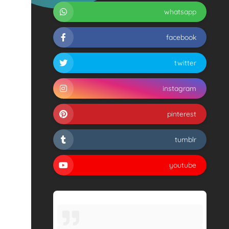
whatsapp
facebook
twitter
instagram
pinterest
tumblr
youtube