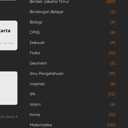
Bimbel Jakarta Timur
(203)
Bimbingan Belajar
(2)
Biologi
(9)
karta
CPNS
(6)
Dakwah
(4)
r 15, 2024
Fisika
(32)
Geometri
(5)
Ilmu Pengetahuan
(19)
Inspirasi
(8)
IPA
(52)
Islami
(6)
Kimia
(12)
bih lama
Matematika
(133)