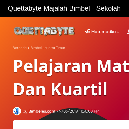
Quettabyte Majalah Bimbel - Sekolah
Quettabyte Majalah Bimbel - Sekolah
Matematika
Beranda
Bimbel Jakarta Timur
Pelajaran Ma
Dan Kuartil
by
Bimbeles.com
-
9/03/2019 11:30:00 PM