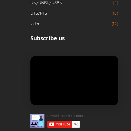
UN/UNBK/USBN
(4)
UTS/PTS
(6)
video
(12)
Subscribe us