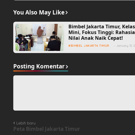
You Also May Like
Bimbel Jakarta Timur, Kela
Mini, Fokus Tinggi: Rahasi
Nilai Anak Naik Cepat!
BIMBEL JAKARTA TIMUR
-
January 13, 
Posting Komentar
Lebih baru
Peta Bimbel Jakarta Timur