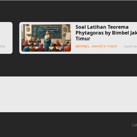
s
Soal Latihan Teorema
a
Phytagoras by Bimbel Ja
Timur
2026
BIMBEL JAKARTA TIMUR
-
Septembe
Le