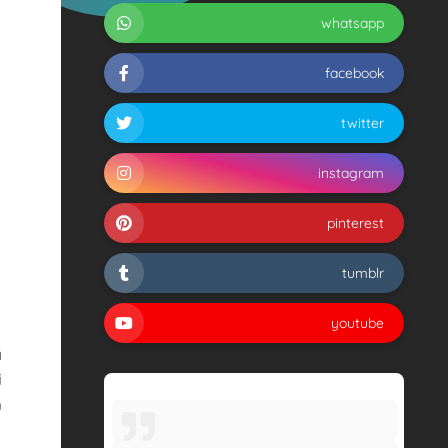
whatsapp
facebook
twitter
instagram
pinterest
tumblr
youtube
a
i
m