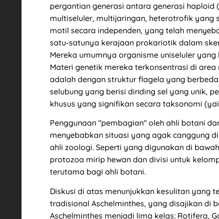
pergantian generasi antara generasi haploid 
multiseluler, multijaringan, heterotrofik yang
motil secara independen, yang telah menyeb
satu-satunya kerajaan prokariotik dalam skema 
Mereka umumnya organisme uniseluler yang
Materi genetik mereka terkonsentrasi di area 
adalah dengan struktur flagela yang berbeda d
selubung yang berisi dinding sel yang unik, 
khusus yang signifikan secara taksonomi (yai
Penggunaan "pembagian" oleh ahli botani dan 
menyebabkan situasi yang agak canggung di 
ahli zoologi. Seperti yang digunakan di bawah
protozoa mirip hewan dan divisi untuk kelomp
terutama bagi ahli botani.
Diskusi di atas menunjukkan kesulitan yang ter
tradisional Aschelminthes, yang disajikan di
Aschelminthes menjadi lima kelas: Rotifera,