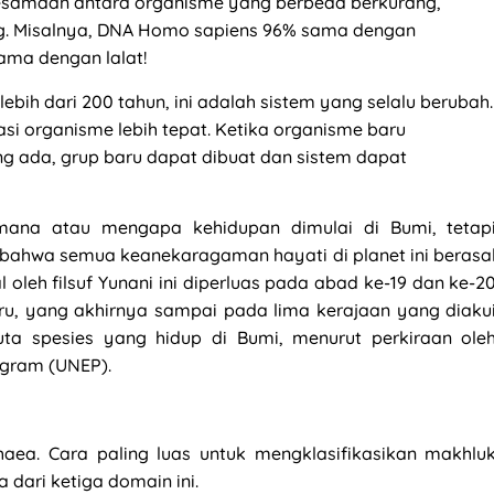
 kesamaan antara organisme yang berbeda berkurang,
. Misalnya, DNA Homo sapiens 96% sama dengan
ama dengan lalat!
bih dari 200 tahun, ini adalah sistem yang selalu berubah.
i organisme lebih tepat. Ketika organisme baru
g ada, grup baru dapat dibuat dan sistem dapat
mana atau mengapa kehidupan dimulai di Bumi, tetap
 bahwa semua keanekaragaman hayati di planet ini berasa
leh filsuf Yunani ini diperluas pada abad ke-19 dan ke-2
u, yang akhirnya sampai pada lima kerajaan yang diaku
uta spesies yang hidup di Bumi, menurut perkiraan ole
ogram (UNEP).
haea. Cara paling luas untuk mengklasifikasikan makhlu
ari ketiga domain ini.