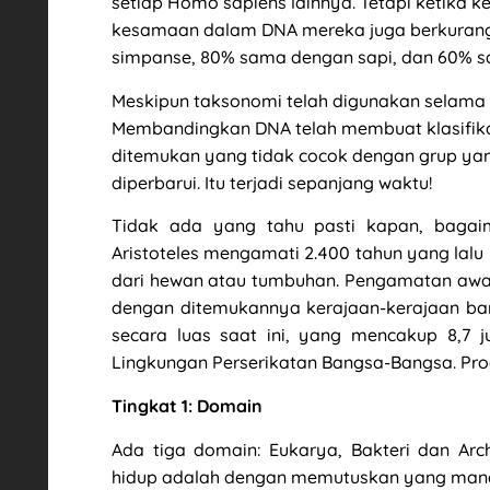
setiap Homo sapiens lainnya. Tetapi ketika
kesamaan dalam DNA mereka juga berkurang
simpanse, 80% sama dengan sapi, dan 60% s
Meskipun taksonomi telah digunakan selama le
Membandingkan DNA telah membuat klasifikas
ditemukan yang tidak cocok dengan grup yan
diperbarui. Itu terjadi sepanjang waktu!
Tidak ada yang tahu pasti kapan, bagai
Aristoteles mengamati 2.400 tahun yang lalu
dari hewan atau tumbuhan. Pengamatan awal o
dengan ditemukannya kerajaan-kerajaan bar
secara luas saat ini, yang mencakup 8,7 j
Lingkungan Perserikatan Bangsa-Bangsa. Pr
Tingkat 1: Domain
Ada tiga domain: Eukarya, Bakteri dan Arc
hidup adalah dengan memutuskan yang mana d