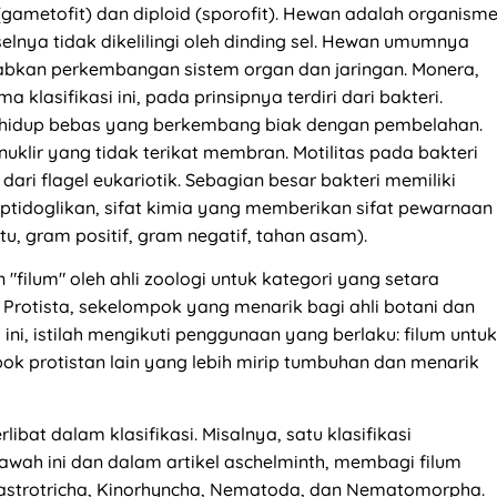
(gametofit) dan diploid (sporofit). Hewan adalah organism
 selnya tidak dikelilingi oleh dinding sel. Hewan umumnya
abkan perkembangan sistem organ dan jaringan. Monera,
klasifikasi ini, pada prinsipnya terdiri dari bakteri.
 hidup bebas yang berkembang biak dengan pembelahan.
nuklir yang tidak terikat membran. Motilitas pada bakteri
ari flagel eukariotik. Sebagian besar bakteri memiliki
peptidoglikan, sifat kimia yang memberikan sifat pewarnaan
tu, gram positif, gram negatif, tahan asam).
"filum" oleh ahli zoologi untuk kategori yang setara
Protista, sekelompok yang menarik bagi ahli botani dan
 ini, istilah mengikuti penggunaan yang berlaku: filum untuk
ok protistan lain yang lebih mirip tumbuhan dan menarik
libat dalam klasifikasi. Misalnya, satu klasifikasi
 bawah ini dan dalam artikel aschelminth, membagi filum
 Gastrotricha, Kinorhyncha, Nematoda, dan Nematomorpha.