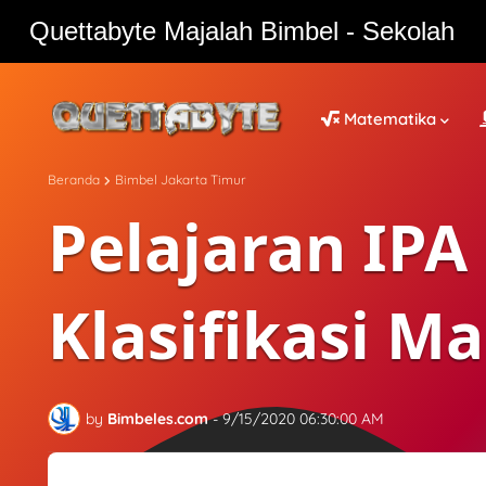
Quettabyte Majalah Bimbel - Sekolah
Quettabyte Majalah Bimbel - Sekolah
Matematika
Beranda
Bimbel Jakarta Timur
Pelajaran IPA 
Klasifikasi M
by
Bimbeles.com
-
9/15/2020 06:30:00 AM