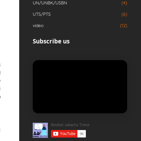
UN/UNBK/USBN
(4)
UTS/PTS
(6)
video
(12)
Subscribe us
i
l
0
i
h
k