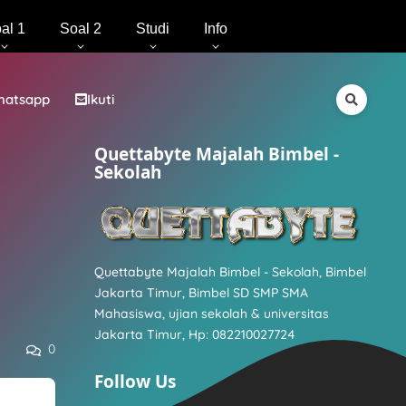
al 1
Soal 2
Studi
Info
hatsapp
Ikuti
Quettabyte Majalah Bimbel -
Sekolah
Quettabyte Majalah Bimbel - Sekolah, Bimbel
Jakarta Timur, Bimbel SD SMP SMA
Mahasiswa, ujian sekolah & universitas
Jakarta Timur, Hp: 082210027724
0
Follow Us