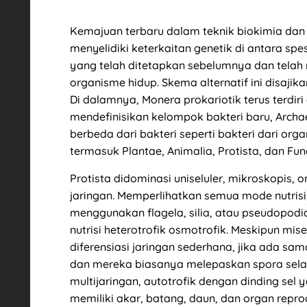
Kemajuan terbaru dalam teknik biokimia dan 
menyelidiki keterkaitan genetik di antara sp
yang telah ditetapkan sebelumnya dan telah
organisme hidup. Skema alternatif ini disajik
Di dalamnya, Monera prokariotik terus terdiri
mendefinisikan kelompok bakteri baru, Archa
berbeda dari bakteri seperti bakteri dari org
termasuk Plantae, Animalia, Protista, dan Fun
Protista didominasi uniseluler, mikroskopi
jaringan. Memperlihatkan semua mode nutrisi
menggunakan flagela, silia, atau pseudopodi
nutrisi heterotrofik osmotrofik. Meskipun m
diferensiasi jaringan sederhana, jika ada sa
dan mereka biasanya melepaskan spora selam
multijaringan, autotrofik dengan dinding s
memiliki akar, batang, daun, dan organ repr