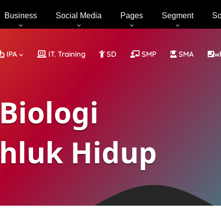
Business
Social Media
Pages
Segment
So
IPA
IT. Training
SD
SMP
SMA
w
Biologi
ahluk Hidup