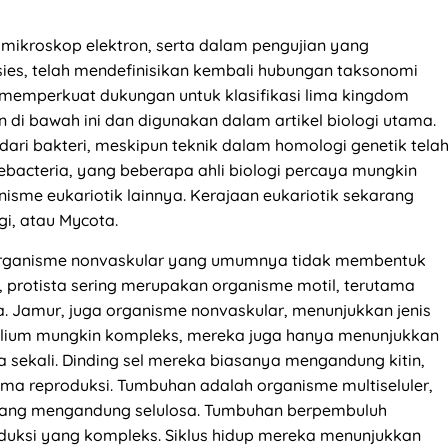
mikroskop elektron, serta dalam pengujian yang
esies, telah mendefinisikan kembali hubungan taksonomi
 memperkuat dukungan untuk klasifikasi lima kingdom
an di bawah ini dan digunakan dalam artikel biologi utama.
 dari bakteri, meskipun teknik dalam homologi genetik tela
ebacteria, yang beberapa ahli biologi percaya mungkin
anisme eukariotik lainnya. Kerajaan eukariotik sekarang
gi, atau Mycota.
s, organisme nonvaskular yang umumnya tidak membentuk
, protista sering merupakan organisme motil, terutama
a. Jamur, juga organisme nonvaskular, menunjukkan jenis
iselium mungkin kompleks, mereka juga hanya menunjukkan
ma sekali. Dinding sel mereka biasanya mengandung kitin,
a reproduksi. Tumbuhan adalah organisme multiseluler,
el yang mengandung selulosa. Tumbuhan berpembuluh
oduksi yang kompleks. Siklus hidup mereka menunjukkan