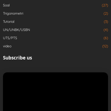
Soal
(27)
Trigonometri
(2)
Tutorial
(3)
UN/UNBK/USBN
(4)
UTS/PTS
(6)
video
(12)
Subscribe us