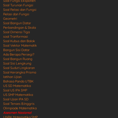
Soal Fungsi Eksponen
Soal Turunan Fungsi
Soal Relasi dan Fungsi
Relasi dan Fungsi
Geometri
Soal Bangun Datar
Perbandingan & Skala
Soal Dimensi Tiga
soal Tranformasi
Soal Kubus dan Balok
Soal Vektor Matematik
Bangun Sisi Datar
Ada Berapa Persegi?
Soal Bangun Ruang
Soal Sisi Lengkung
Soal Sudut Lingkaran
Soal Kerangka Prisma
latihan Ujian
Bahasa Panda UTBK
US SD Matematika
Soal US IPA SMP
US SMP Matematika
Soal Ujian IPA SD
Soal Tenses B.Inggris
Olimpiade Matematika
Asesmen Nasional
UNBK Matematika SMP