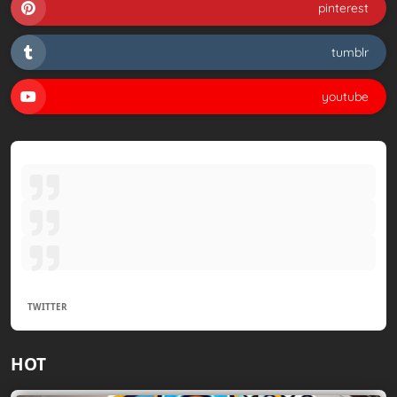
pinterest
tumblr
youtube
TWITTER
HOT