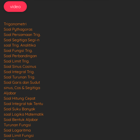
video
Trigonometri
Soal Pythagoras
Soal Persamaan Trig.
Soal Segitiga Segi-n
soal Trig. Analitika
Soal Fungsi Trig.
Soal Perbandingan
Soal Limit Trig.
Soal Sinus Cosinus
Soal Integral Trig.
Soal Turunan Trig.
Soal Garis dan Sudut
sinus, Cos & Segitiga
Aljabar
Soal Hitung Cepat
Soal Integral tak Tentu
Soal Suku Banyak
soal Logika Matematik
Soal Bentuk Aljabar
Turunan Fungsi
Soal Logaritma
Soal Limit Fungsi