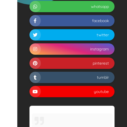
whatsapp
facebook
twitter
instagram
pinterest
tumblr
youtube