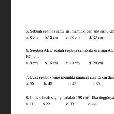
5. Sebuah segitiga sama sisi memiliki panjang sisi 8 cm
a. 8 cm
b.16 cm
c. 24 cm
d. 32 cm
6. Segitiga ABC adalah segitiga samakaki di mana AC
BC=….
a. 8 cm
b.16 cm
c. 19 cm
d. 20 cm
7. Luas segitiga yang memiliki panjang alas 15 cm da
a. 90
b. 45
c. 42
d. 39
2
8. Luas sebuah segitiga adalah 198 cm
. Jika tinggin
a. 11
b.22
c. 33
d. 44