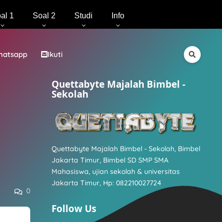
al 1
Soal 2
Studi
Info
hatsapp
Ikuti
Quettabyte Majalah Bimbel -
Sekolah
Quettabyte Majalah Bimbel - Sekolah, Bimbel
Jakarta Timur, Bimbel SD SMP SMA
Mahasiswa, ujian sekolah & universitas
Jakarta Timur, Hp: 082210027724
0
Follow Us