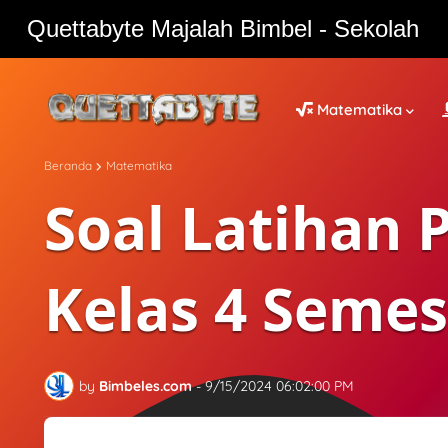
Quettabyte Majalah Bimbel - Sekolah
Quettabyte Majalah Bimbel - Sekolah
Matematika
Beranda
Matematika
Soal Latihan
Kelas 4 Semes
by
Bimbeles.com
-
9/15/2024 06:02:00 PM