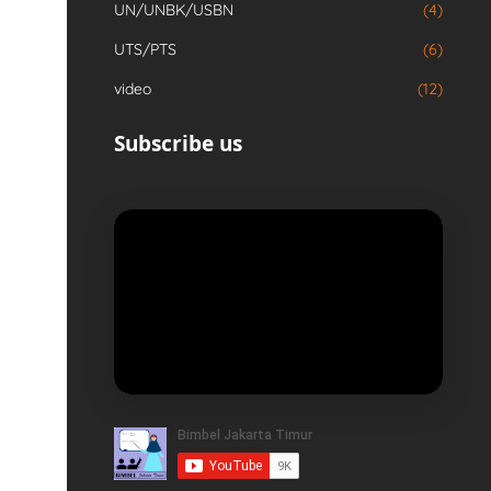
UN/UNBK/USBN
(4)
UTS/PTS
(6)
video
(12)
Subscribe us