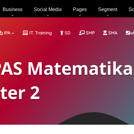
Business
Social Media
Pages
Segment
So
IPA
IT. Training
SD
SMP
SMA
w
 PAS Matematika
ter 2